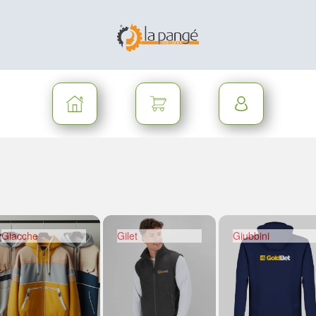
Giacche
Gilet
Giubbini