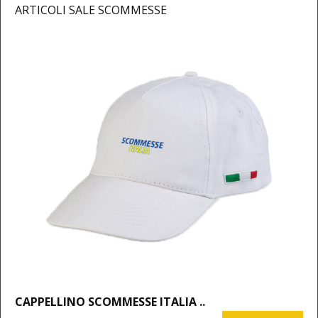
ARTICOLI SALE SCOMMESSE
CAPPELLINO SCOMMESSE ITALIA ..