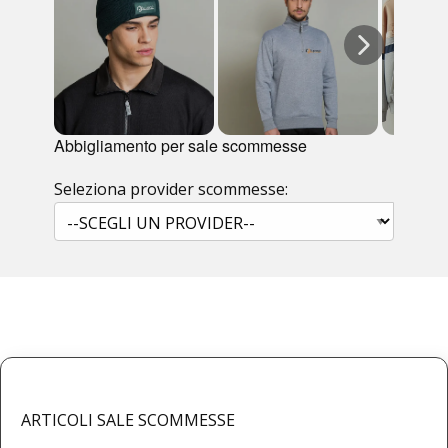
Abbigliamento per sale scommesse
Seleziona provider scommesse:
ARTICOLI SALE SCOMMESSE