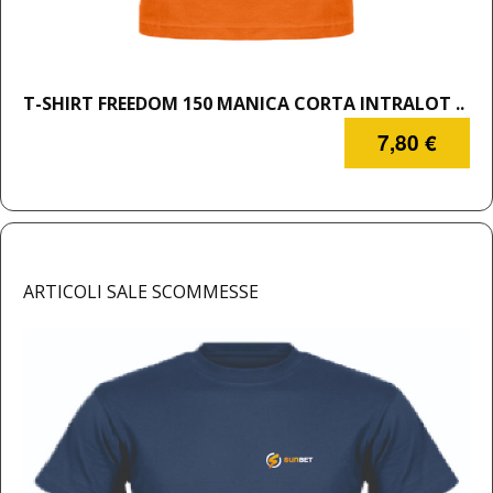
T-SHIRT FREEDOM 150 MANICA CORTA INTRALOT ..
7,80 €
ARTICOLI SALE SCOMMESSE