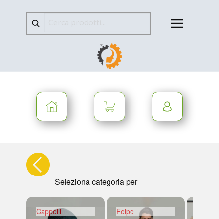
Seleziona categoria per
Cappelli
Felpe
Giacch