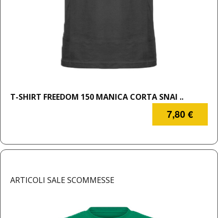
T-SHIRT FREEDOM 150 MANICA CORTA SNAI ..
7,80 €
ARTICOLI SALE SCOMMESSE