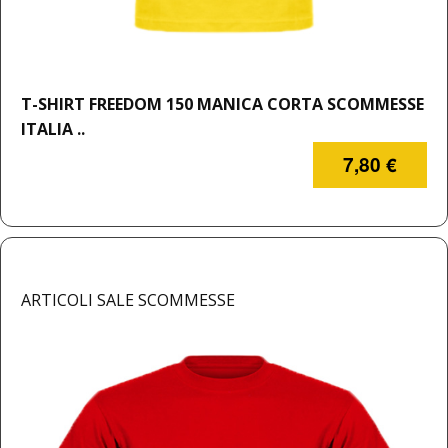
T-SHIRT FREEDOM 150 MANICA CORTA SCOMMESSE
ITALIA ..
7,80 €
ARTICOLI SALE SCOMMESSE