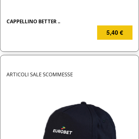
CAPPELLINO BETTER ..
5,40 €
ARTICOLI SALE SCOMMESSE