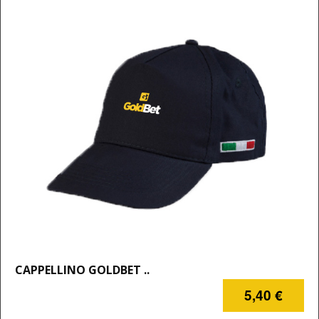
CAPPELLINO GOLDBET ..
5,40 €