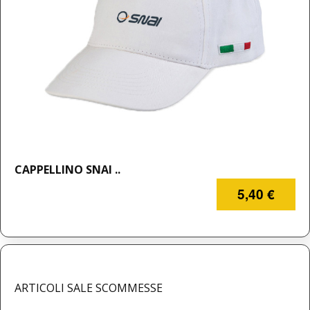
CAPPELLINO SNAI ..
5,40 €
ARTICOLI SALE SCOMMESSE