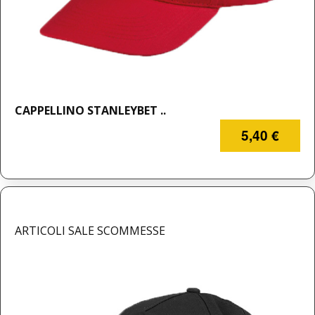
CAPPELLINO STANLEYBET ..
5,40 €
ARTICOLI SALE SCOMMESSE