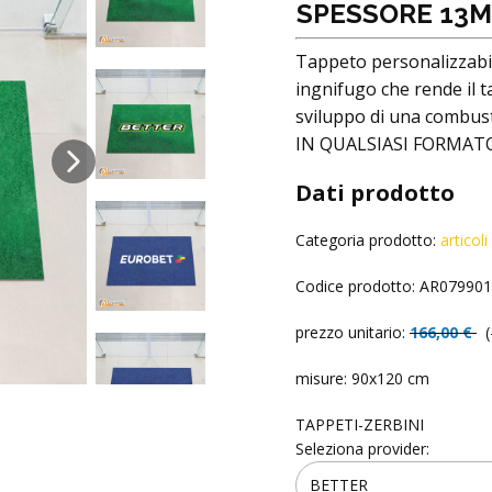
SPESSORE 13M
Tappeto personalizzabil
ingnifugo che rende il t
sviluppo di una combus
IN QUALSIASI FORMATO
Dati prodotto
Categoria prodotto:
artico
Codice prodotto: AR07990
prezzo unitario:
166,00 €
(
misure: 90x120 cm
TAPPETI-ZERBINI
Seleziona provider: