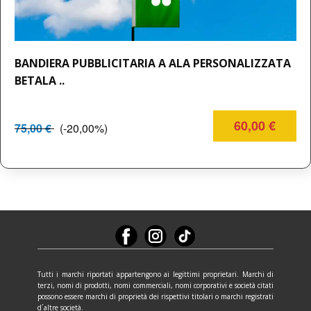
BANDIERA PUBBLICITARIA A ALA PERSONALIZZATA
BETALA ..
60,00 €
75,00 €
(-20,00%)
Tutti i marchi riportati appartengono ai legittimi proprietari. Marchi di
terzi, nomi di prodotti, nomi commerciali, nomi corporativi e società citati
possono essere marchi di proprietà dei rispettivi titolari o marchi registrati
d´altre società.