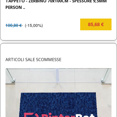
TAPPETO - ZERBINO 70x100CM - SPESSORE 9,5MM
PERSON ..
85,68 €
100,80 €
(-15,00%)
ARTICOLI SALE SCOMMESSE